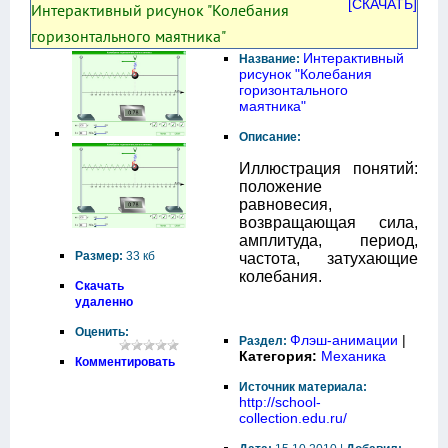
[СКАЧАТЬ]
Интерактивный рисунок "Колебания
горизонтального маятника"
Интерактивный
Название:
рисунок "Колебания
горизонтального
маятника"
Описание:
Иллюстрация понятий:
положение
равновесия,
возвращающая сила,
амплитуда, период,
Размер:
33 кб
частота, затухающие
колебания.
Скачать
удаленно
Оценить:
Флэш-анимации
|
Раздел:
Категория:
Механика
Комментировать
Источник материала:
http://school-
collection.edu.ru/