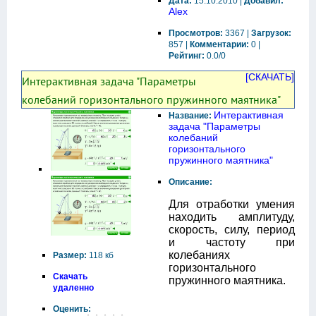
Дата:
15.10.2010 |
Добавил:
Alex
Просмотров:
3367 |
Загрузок:
857 |
Комментарии:
0 |
Рейтинг:
0.0/0
[СКАЧАТЬ]
Интерактивная задача "Параметры
колебаний горизонтального пружинного маятника"
Интерактивная
Название:
задача "Параметры
колебаний
горизонтального
пружинного маятника"
Описание:
Для отработки умения
находить амплитуду,
скорость, силу, период
и частоту при
колебаниях
Размер:
118 кб
горизонтального
Скачать
пружинного маятника.
удаленно
Оценить: