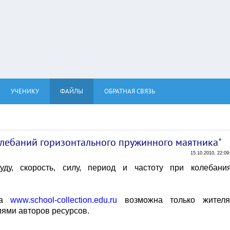
УЧЕНИКУ
ФАЙЛЫ
ОБРАТНАЯ СВЯЗЬ
лебаний горизонтального пружинного маятника"
15.10.2010, 22:09
ду, скорость, силу, период и частоту при колебани
та
www.school-collection.edu.ru
возможна только жител
иями авторов ресурсов.