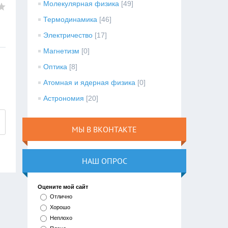
Молекулярная физика
[49]
Термодинамика
[46]
Электричество
[17]
Магнетизм
[0]
Оптика
[8]
Атомная и ядерная физика
[0]
Астрономия
[20]
МЫ В ВКОНТАКТЕ
НАШ ОПРОС
Оцените мой сайт
Отлично
Хорошо
Неплохо