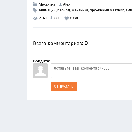
Механика
Alex
анимации
,
период
,
Механика
,
пружинный маятник
,
амп
2161
668
0.0
/
0
Всего комментариев
:
0
Войдите:
ОТПРАВИТЬ