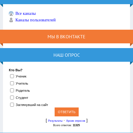
Все каналы
Каналы пользователей
МЫ В ВКОНТАКТЕ
НАШ ОПРОС
Кто Вы?
Ученик
Учитель
Родитель
Студент
Заглянувший на сайт
[
·
]
Результаты
Архив опросов
Всего ответов:
11325