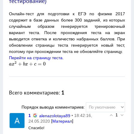
тестирование)
Онлайн-тест для подготовки к ЕГЭ по физике 2017
содержит в базе данных более 300 заданий, из которых
случайным образом генерируется тренировочный
вариант теста. После прохождения теста на экран
выводится отметка и количество набранных баллов. При
обновлении страницы теста генерируется новый тест,
поэтому при прохождении теста не обновляйте страницу.
Перейти на страницу теста.
2
+
+
=
0
a
a
x
x
2
+
b
x
+
b
x
c
=
0
c
Всего комментариев
:
1
Порядок вывода комментариев:
1
1
• 18:42:16,
alenazolotaya89
[
]
24.05.2020
Материал
Спасибо!