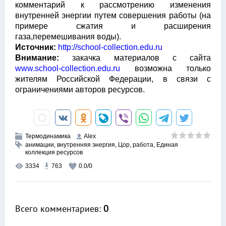
комментарий к рассмотрению изменения
внутренней энергии путем совершения работы (на
примере сжатия и расширения
газа,перемешивания воды).
Источник:
http://school-collection.edu.ru
Внимание:
закачка материалов с сайта
www.school-collection.edu.ru
возможна только
жителям Российской Федерации, в связи с
ограничениями авторов ресурсов.
Термодинамика
Alex
анимации
,
внутренняя энергия
,
Цор
,
работа
,
Единая
коллекция ресурсов
3334
763
0.0
/
0
Всего комментариев
:
0