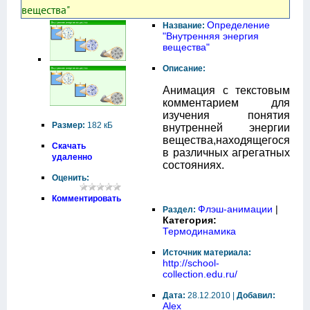
вещества"
Определение
Название:
"Внутренняя энергия
вещества"
Описание:
Анимация с текстовым
комментарием для
изучения понятия
Размер:
182 кБ
внутренней энергии
вещества,находящегося
Скачать
в различных агрегатных
удаленно
состояниях.
Оценить:
Комментировать
Флэш-анимации
|
Раздел:
Категория:
Термодинамика
Источник материала:
http://school-
collection.edu.ru/
Дата:
28.12.2010 |
Добавил:
Alex