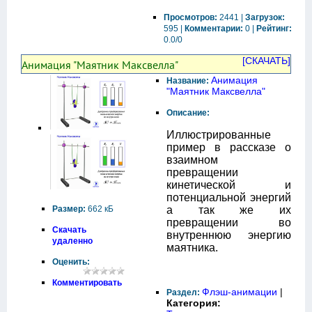
Просмотров:
2441 |
Загрузок:
595 |
Комментарии:
0 |
Рейтинг:
0.0/0
[СКАЧАТЬ]
Анимация "Маятник Максвелла"
Анимация
Название:
"Маятник Максвелла"
Описание:
Иллюстрированные
пример в рассказе о
взаимном
превращении
кинетической и
потенциальной энергий
Размер:
662 кБ
а так же их
превращении во
Скачать
внутреннюю энергию
удаленно
маятника.
Оценить:
Комментировать
Флэш-анимации
|
Раздел:
Категория: