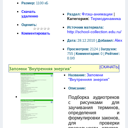
Размер:
1100 кБ
Скачать
Флэш-анимации
|
Раздел:
удаленно
Категория:
Термодинамика
Оценить:
Источник материала:
http://school-collection.edu.ru/
Комментировать
Alex
Дата:
28.12.2010 |
Добавил:
Просмотров:
2124 |
Загрузок:
755 |
Комментарии:
0 |
Рейтинг:
0.0/0
[СКАЧАТЬ]
Запомни "Внутренняя энергия"
Запомни
Название:
"Внутренняя энергия"
Описание:
Подборка аудиотреков
с рисунками для
заучивания терминов,
определения и
формулировки законов,
для проверки