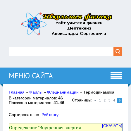
МЕНЮ САЙТА
Главная
»
Файлы
»
Флэш-анимации
» Термодинамика
В категории материалов
:
46
Страницы
:
«
1
2
3
4
5
Показано материалов
:
41-46
Сортировать по
:
Рейтингу
[СКАЧАТЬ]
Определение "Внутренняя энергия