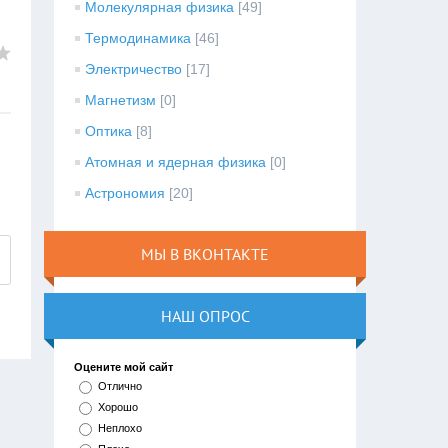
Молекулярная физика
[49]
Термодинамика
[46]
Электричество
[17]
Магнетизм
[0]
Оптика
[8]
Атомная и ядерная физика
[0]
Астрономия
[20]
МЫ В ВКОНТАКТЕ
НАШ ОПРОС
Оцените мой сайт
Отлично
Хорошо
Неплохо