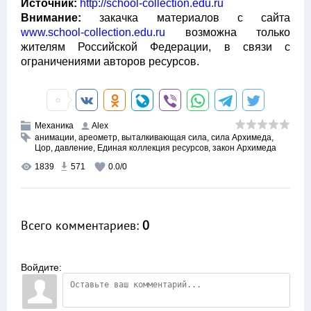
Источник:
http://school-collection.edu.ru
Внимание:
закачка материалов с сайта
www.school-collection.edu.ru
возможна только
жителям Российской Федерации, в связи с
ограничениями авторов ресурсов.
Механика
Alex
анимации
,
ареометр
,
выталкивающая сила
,
сила Архимеда
,
Цор
,
давление
,
Единая коллекция ресурсов
,
закон Архимеда
1839
571
0.0
/
0
Всего комментариев
:
0
Войдите: