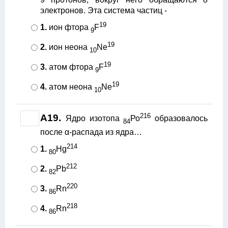
электронов. Эта система частиц -
19
1.
ион фтора
F
9
19
2.
ион неона
Ne
10
19
3.
атом фтора
F
9
19
4.
атом неона
Ne
10
216
А19.
Ядро изотопа
Ро
образовалось
84
после α-распада из ядра…
214
1.
Hg
80
212
2.
Рb
82
220
3.
Rn
86
218
4.
Rn
86