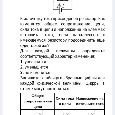
К источнику тока присоединен резистор. Как
изменятся общее сопротивление цепи,
сила тока в цепи и напряжение на клеммах
источника тока, если параллельно к
имеющемуся резистору подсоединить еще
один такой же?
Для каждой величины определите
соответствующий характер изменения:
1.
увеличится
2.
уменьшится
3.
не изменится
Запишите в таблицу выбранные цифры для
каждой физической величины. Цифры в
ответе могут повторяться.
Общее
Сила тока
Напряжение на
сопротивление
с цепи
источнике тока
цепи