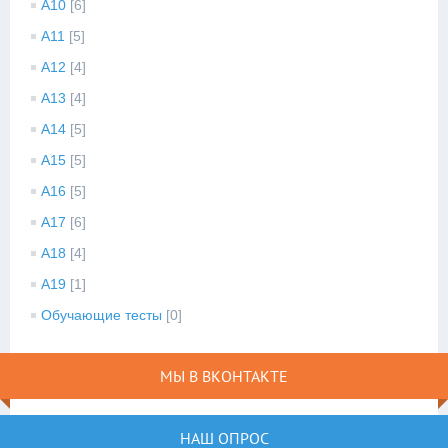
A10
[6]
A11
[5]
A12
[4]
A13
[4]
A14
[5]
A15
[5]
A16
[5]
A17
[6]
A18
[4]
A19
[1]
Обучающие тесты
[0]
МЫ В ВКОНТАКТЕ
НАШ ОПРОС