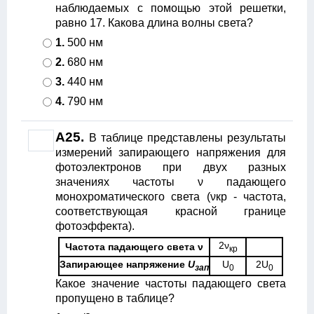
наблюдаемых с помощью этой решетки,
равно 17. Какова длина волны света?
1.
500 нм
2.
680 нм
3.
440 нм
4.
790 нм
А25.
В таблице представлены результаты
измерений запирающего напряжения для
фотоэлектронов при двух разных
значениях частоты ν падающего
монохроматического света (νкр - частота,
соответствующая красной границе
фотоэффекта).
2ν
Частота падающего света ν
кp
Запирающее напряжение
U
U
2U
зап
0
0
Какое значение частоты падающего света
пропущено в таблице?