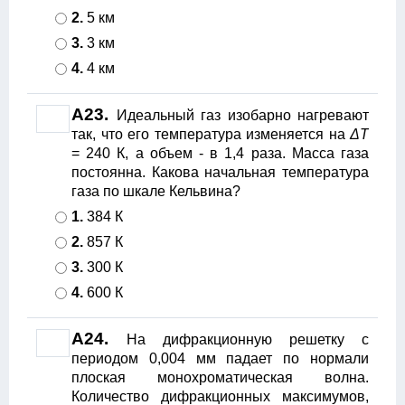
2.
5 км
3.
3 км
4.
4 км
А23.
Идеальный газ изобарно нагревают
так, что его температура изменяется на
ΔТ
= 240 К, а объем - в 1,4 раза. Масса газа
постоянна. Какова начальная температура
газа по шкале Кельвина?
1.
384 К
2.
857 К
3.
300 К
4.
600 К
А24.
На дифракционную решетку с
периодом 0,004 мм падает по нормали
плоская монохроматическая волна.
Количество дифракционных максимумов,