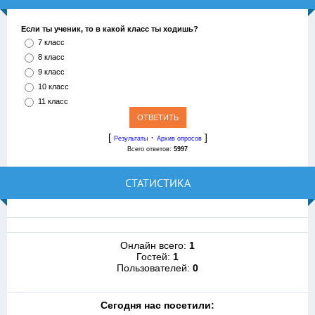
Если ты ученик, то в какой класс ты ходишь?
7 класс
8 класс
9 класс
10 класс
11 класс
[
·
]
Результаты
Архив опросов
Всего ответов:
5997
СТАТИСТИКА
Онлайн всего:
1
Гостей:
1
Пользователей:
0
Cегодня нас посетили: