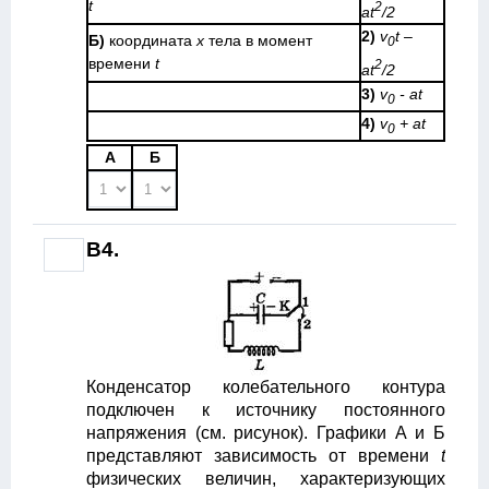
t
2
at
/2
2)
v
t –
Б)
координата
х
тела в момент
0
времени
t
2
at
/2
3)
v
- at
0
4)
v
+ at
0
A
Б
B4.
Конденсатор колебательного контура
подключен к источнику постоянного
напряжения (см. рисунок). Графики А и Б
представляют зависимость от времени
t
физических величин, характеризующих