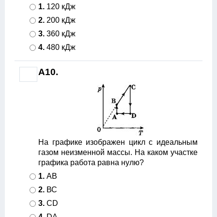
1.
120 кДж
2.
200 кДж
3.
360 кДж
4.
480 кДж
А10.
На графике изображен цикл с идеальным
газом неизменной массы. На каком участке
графика работа равна нулю?
1.
АВ
2.
ВС
3.
CD
4.
DA