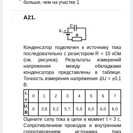
больше, чем на участке 1
А21.
Конденсатор подключен к источнику тока
последовательно с резистором R = 10 кОм
(см. рисунок). Результаты измерений
напряжения между обкладками
конденсатора представлены в таблице.
Точность измерения напряжения ΔU = ±0,1
В.
t
,
0
1
2
3
4
5
6
7
с
U
,
0
3,8
5,2
5,7
5,9
6,0
6,0
6,0
В
Оцените силу тока в цепи в момент t = 3 с.
Сопротивлением проводов и внутренним
сопротивлением источника тока