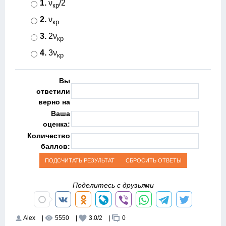
1.
ν
/2
кp
2.
ν
кp
3.
2ν
кp
4.
3ν
кp
Вы
ответили
верно на
Ваша
оценка:
Количество
баллов:
Поделитесь с друзьями
Alex
|
5550
|
3.0
/
2
|
0