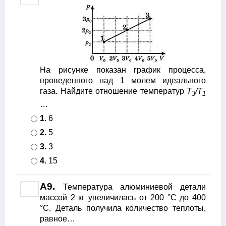
На рисунке показан график процесса,
проведенного над 1 молем идеального
газа. Найдите отношение температур
T
/T
3
1
…
1.
6
2.
5
3.
3
4.
15
А9.
Температура алюминиевой детали
массой 2 кг увеличилась от 200 °С до 400
°С. Деталь получила количество теплоты,
равное…