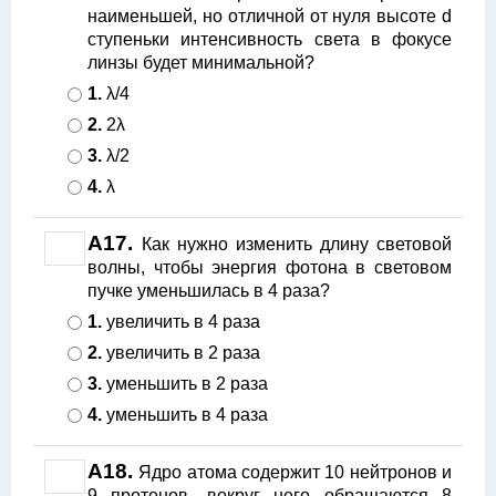
наименьшей, но отличной от нуля высоте d
ступеньки интенсивность света в фокусе
линзы будет минимальной?
1.
λ/4
2.
2λ
3.
λ/2
4.
λ
А17.
Как нужно изменить длину световой
волны, чтобы энергия фотона в световом
пучке уменьшилась в 4 раза?
1.
увеличить в 4 раза
2.
увеличить в 2 раза
3.
уменьшить в 2 раза
4.
уменьшить в 4 раза
А18.
Ядро атома содержит 10 нейтронов и
9 протонов, вокруг него обращаются 8