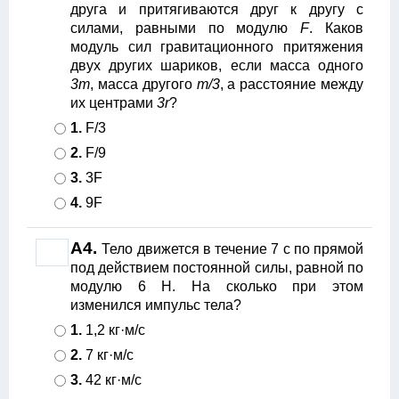
друга и притягиваются друг к другу с
силами, равными по модулю
F
. Каков
модуль сил гравитационного притяжения
двух других шариков, если масса одного
3m
, масса другого
m/3
, а расстояние между
их центрами
3r
?
1.
F/3
2.
F/9
3.
3F
4.
9F
А4.
Тело движется в течение 7 с по прямой
под действием постоянной силы, равной по
модулю 6 Н. На сколько при этом
изменился импульс тела?
1.
1,2 кг·м/с
2.
7 кг·м/с
3.
42 кг·м/с