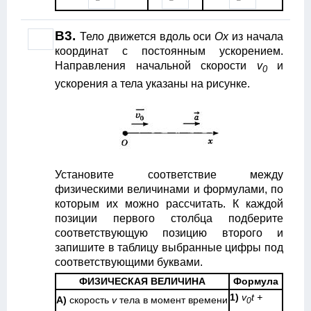
B3.
Тело движется вдоль оси
Ох
из начала
координат с постоянным ускорением.
Направления начальной скорости
v
и
0
ускорения а тела указаны на рисунке.
Установите соответствие между
физическими величинами и формулами, по
которым их можно рассчитать. К каждой
позиции первого столбца подберите
соответствующую позицию второго и
запишите в таблицу выбранные цифры под
соответствующими буквами.
ФИЗИЧЕСКАЯ ВЕЛИЧИНА
Формула
1)
v
t +
А)
скорость
v
тела в момент времени
0