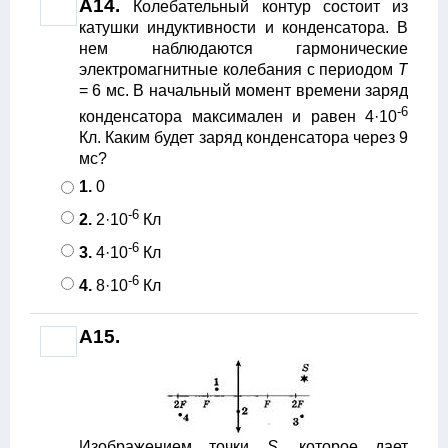
А14.
Колебательный контур состоит из
катушки индуктивности и конденсатора. В
нем наблюдаются гармонические
электромагнитные колебания с периодом
Т
= 6 мс. В начальный момент времени заряд
-6
конденсатора максимален и равен 4·10
Кл. Каким будет заряд конденсатора через 9
мс?
1.
0
-6
2.
2·10
Кл
-6
3.
4·10
Кл
-6
4.
8·10
Кл
А15.
Изображением точки
S
, которое дает