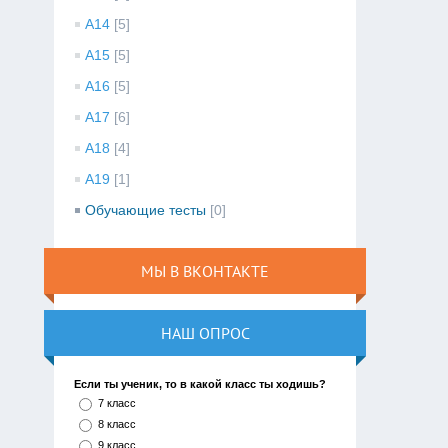
A14
[5]
A15
[5]
A16
[5]
A17
[6]
A18
[4]
A19
[1]
Обучающие тесты
[0]
МЫ В ВКОНТАКТЕ
НАШ ОПРОС
Если ты ученик, то в какой класс ты ходишь?
7 класс
8 класс
9 класс