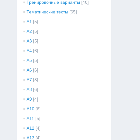
Тренировочные варианты
[40]
Тематические тесты
[65]
A1
[5]
A2
[5]
A3
[5]
A4
[6]
A5
[5]
A6
[6]
A7
[3]
A8
[6]
A9
[4]
A10
[6]
A11
[5]
A12
[4]
A13
[4]