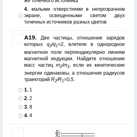
же точечного источника
4.
малыми отверстиями в непрозрачном
экране, освещенными светом двух
точечных источников разных цветов
А19.
Две частицы, отношение зарядов
которых
q
/q
=2
, влетели в однородное
2
1
магнитное поле перпендикулярно линиям
магнитной индукции. Найдите отношение
масс частиц
m
/m
, если их кинетические
2
1
энергии одинаковы, а отношение радиусов
траекторий
R
/R
=0,5
.
2
1
1.
1
2.
2
3.
8
4.
4