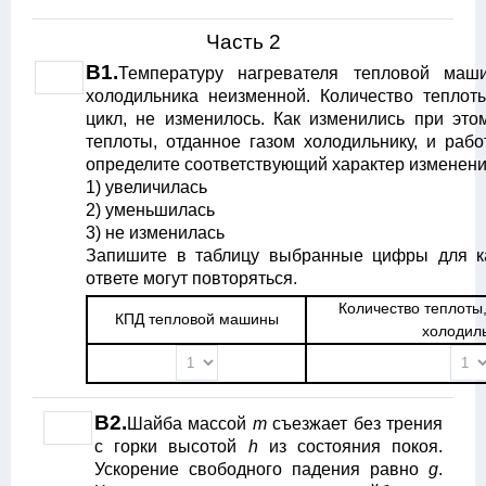
Часть 2
B1.
Температуру нагревателя тепловой маш
холодильника неизменной. Количество теплоты
цикл, не изменилось. Как изменились при это
теплоты, отданное газом холодильнику, и раб
определите соответствующий характер изменени
1) увеличилась
2) уменьшилась
3) не изменилась
Запишите в таблицу выбранные цифры для к
ответе могут повторяться.
Количество теплоты
КПД тепловой машины
холодил
B2.
Шайба массой
m
съезжает без трения
с горки высотой
h
из состояния покоя.
Ускорение свободного падения равно
g
.