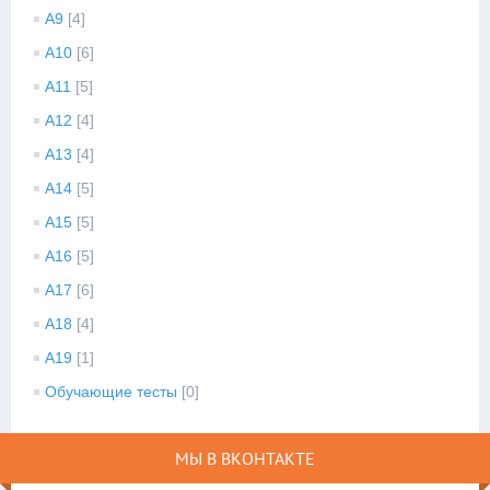
A9
[4]
A10
[6]
A11
[5]
A12
[4]
A13
[4]
A14
[5]
A15
[5]
A16
[5]
A17
[6]
A18
[4]
A19
[1]
Обучающие тесты
[0]
МЫ В ВКОНТАКТЕ