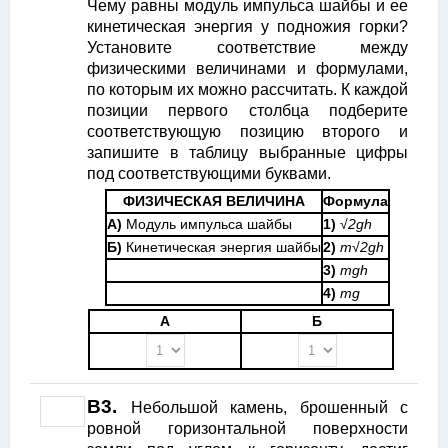
Чему равны модуль импульса шайбы и ее
кинетическая энергия у подножия горки?
Установите соответствие между
физическими величинами и формулами,
по которым их можно рассчитать. К каждой
позиции первого столбца подберите
соответствующую позицию второго и
запишите в таблицу выбранные цифры
под соответствующими буквами.
ФИЗИЧЕСКАЯ ВЕЛИЧИНА
Формула
А)
Модуль импульса шайбы
1)
√
2gh
Б)
Кинетическая энергия шайбы
2)
m
√
2gh
3)
mgh
4)
mg
A
Б
B3.
Небольшой камень, брошенный с
ровной горизонтальной поверхности