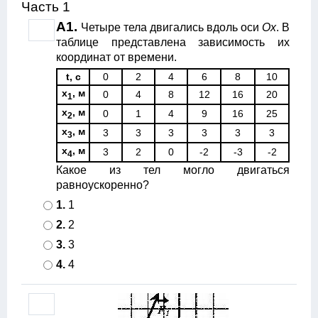
Часть 1
А1.
Четыре тела двигались вдоль оси
Ох
. В
таблице представлена зависимость их
координат от времени.
t, с
0
2
4
6
8
10
x
, м
0
4
8
12
16
20
1
x
, м
0
1
4
9
16
25
2
x
, м
3
3
3
3
3
3
3
x
, м
3
2
0
-2
-3
-2
4
Какое из тел могло двигаться
равноускоренно?
1.
1
2.
2
3.
3
4.
4