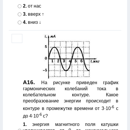
2.
от нас
3.
вверх ↑
4.
вниз ↓
А16.
На рисунке приведен график
гармонических колебаний тока в
колебательном контуре. Какое
преобразование энергии происходит в
-6
контуре в промежутке времени от 3·10
с
-6
до 4·10
с?
1.
энергия магнитного поля катушки