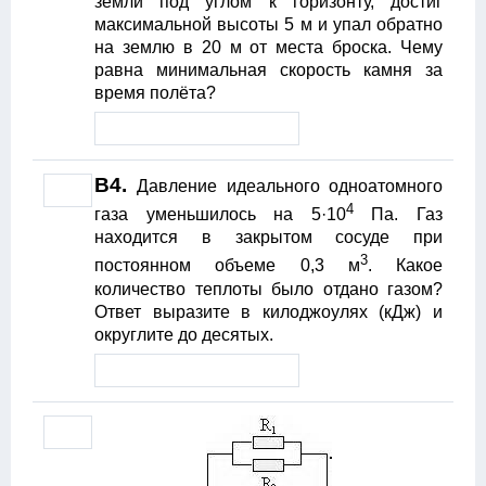
земли под углом к горизонту, достиг
максимальной высоты 5 м и упал обратно
на землю в 20 м от места броска. Чему
равна минимальная скорость камня за
время полёта?
B4.
Давление идеального одноатомного
4
газа уменьшилось на 5·10
Па. Газ
находится в закрытом сосуде при
3
постоянном объеме 0,3 м
. Какое
количество теплоты было отдано газом?
Ответ выразите в килоджоулях (кДж) и
округлите до десятых.