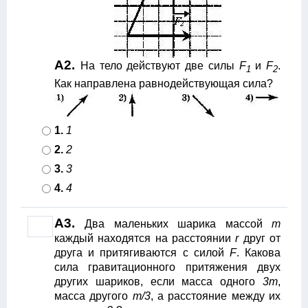
А2.
На тело действуют две силы
F
и
F
.
1
2
Как направлена равнодействующая сила?
1.
1
2.
2
3.
3
4.
4
А3.
Два маленьких шарика массой
m
каждый находятся на расстоянии
r
друг от
друга и притягиваются с силой
F
. Какова
сила гравитационного притяжения двух
других шариков, если масса одного
3m
,
масса другого
m/3
, а расстояние между их