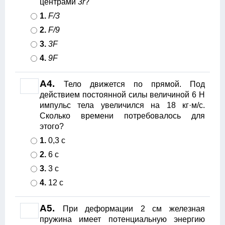
центрами
3r
?
1.
F/3
2.
F/9
3.
3F
4.
9F
А4.
Тело движется по прямой. Под
действием постоянной силы величиной 6 Н
импульс тела увеличился на 18 кг·м/с.
Сколько времени потребовалось для
этого?
1.
0,3 с
2.
6 с
3.
3 с
4.
12 с
А5.
При деформации 2 см железная
пружина имеет потенциальную энергию