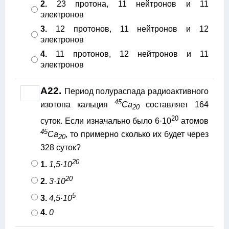
2.
23 протона, 11 нейтронов и 11
электронов
3.
12 протонов, 11 нейтронов и 12
электронов
4.
11 протонов, 12 нейтронов и 11
электронов
А22.
Период полураспада радиоактивного
45
изотопа кальция
Ca
составляет 164
20
20
суток. Если изначально было 6·10
атомов
45
Ca
, то примерно сколько их будет через
20
328 суток?
20
1.
1,5·10
20
2.
3·10
5
3.
4,5·10
4.
0