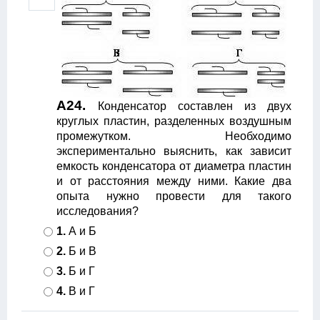
А24.
Конденсатор составлен из двух
круглых пластин, разделенных воздушным
промежутком. Необходимо
экспериментально выяснить, как зависит
емкость конденсатора от диаметра пластин
и от расстояния между ними. Какие два
опыта нужно провести для такого
исследования?
1.
А и Б
2.
Б и В
3.
Б и Г
4.
В и Г