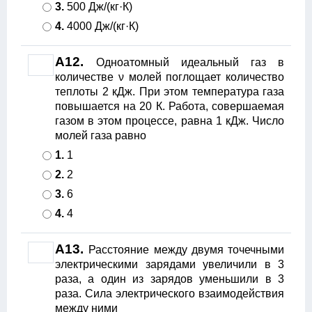
3.
500 Дж/(кг·К)
4.
4000 Дж/(кг·К)
А12.
Одноатомный идеальный газ в
количестве ν молей поглощает количество
теплоты 2 кДж. При этом температура газа
повышается на 20 К. Работа, совершаемая
газом в этом процессе, равна 1 кДж. Число
молей газа равно
1.
1
2.
2
3.
6
4.
4
А13.
Расстояние между двумя точечными
электрическими зарядами увеличили в 3
раза, а один из зарядов уменьшили в 3
раза. Сила электрического взаимодействия
между ними