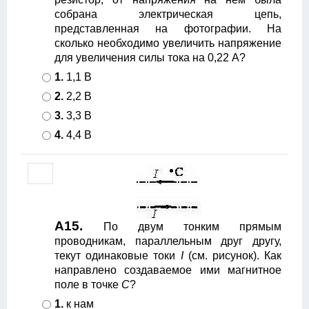
собрана электрическая цепь,
представленная на фотографии. На
сколько необходимо увеличить напряжение
для увеличения силы тока на 0,22 А?
1.
1,1 В
2.
2,2 В
3.
3,3 В
4.
4,4 В
А15.
По двум тонким прямым
проводникам, параллельным друг другу,
текут одинаковые токи
I
(см. рисунок). Как
направлено создаваемое ими магнитное
поле в точке
C
?
1.
к нам