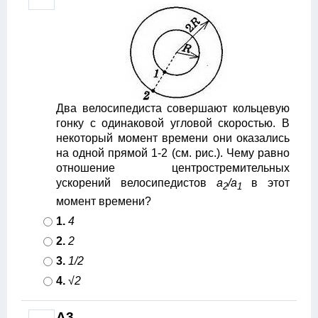
Два велосипедиста совершают кольцевую
гонку с одинаковой угловой скоростью. В
некоторый момент времени они оказались
на одной прямой 1-2 (см. рис.). Чему равно
отношение центростремительных
ускорений велосипедистов
a
/a
в этот
2
1
момент времени?
1.
4
2.
2
3.
1/2
4.
√2
A3.