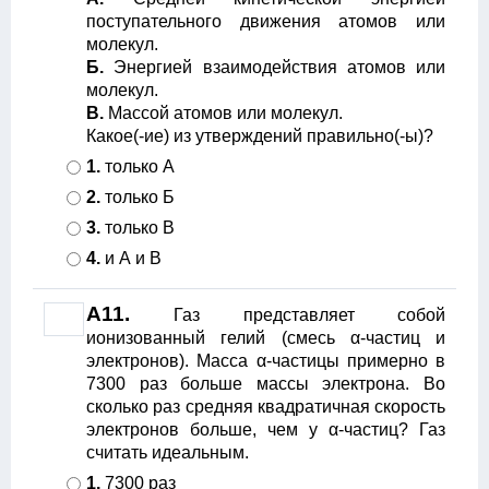
поступательного движения атомов или
молекул.
Б.
Энергией взаимодействия атомов или
молекул.
B.
Массой атомов или молекул.
Какое(-ие) из утверждений правильно(-ы)?
1.
только А
2.
только Б
3.
только В
4.
и А и В
A11.
Газ представляет собой
ионизованный гелий (смесь α-частиц и
электронов). Масса α-частицы примерно в
7300 раз больше массы электрона. Во
сколько раз средняя квадратичная скорость
электронов больше, чем у α-частиц? Газ
считать идеальным.
1.
7300 раз