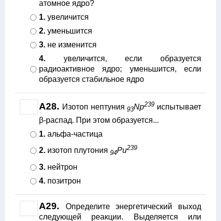
атомное ядро?
1.
увеличится
2.
уменьшится
3.
не изменится
4.
увеличится, если образуется
радиоактивное ядро; уменьшится, если
образуется стабильное ядро
239
A28.
Изотоп нептуния
Np
испытывает
93
β-распад. При этом образуется...
1.
альфа-частица
239
2.
изотоп плутония
Pu
94
3.
нейтрон
4.
позитрон
A29.
Определите энергетический выход
следующей реакции. Выделяется или