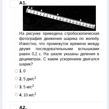
A1.
На рисунке приведена стробоскопическая
фотография движения шарика по желобу.
Известно, что промежуток времени между
двумя последовательными вспышками
равен 0,2 с. На шкале указаны деления в
дециметрах. С каким ускорением двигался
шарик?
1.
0
2
2.
5 дм/с
2
3.
5 м/с
2
4.
10 м/с
A2.