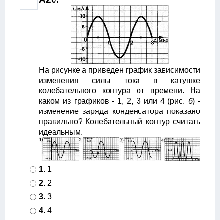
На рисунке а приведен график зависимости
изменения силы тока в катушке
колебательного контура от времени. На
каком из графиков - 1, 2, 3 или 4 (рис.
б
) -
изменение заряда конденсатора показано
правильно? Колебательный контур считать
идеальным.
1.
1
2.
2
3.
3
4.
4