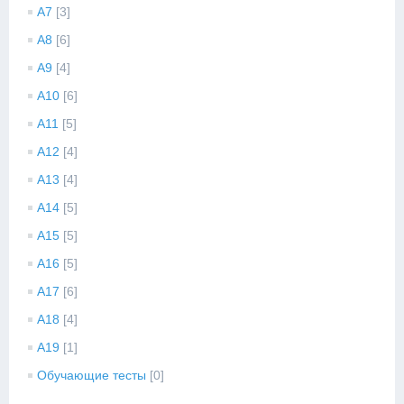
A7
[3]
A8
[6]
A9
[4]
A10
[6]
A11
[5]
A12
[4]
A13
[4]
A14
[5]
A15
[5]
A16
[5]
A17
[6]
A18
[4]
A19
[1]
Обучающие тесты
[0]