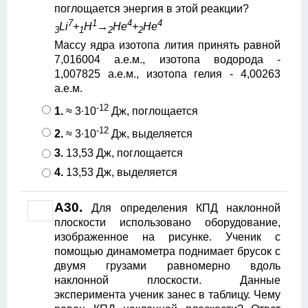
поглощается энергия в этой реакции?
7
1
4
4
Li
+
H
→
He
+
He
3
1
2
2
Массу ядра изотопа лития принять равной
7,016004 а.е.м., изотопа водорода -
1,007825 а.е.м., изотопа гелия - 4,00263
а.е.м.
-12
1.
≈ 3∙10
Дж, поглощается
-12
2.
≈ 3∙10
Дж, выделяется
3.
13,53 Дж, поглощается
4.
13,53 Дж, выделяется
A30.
Для определения КПД наклонной
плоскости использовано оборудование,
изображенное на рисунке. Ученик с
помощью динамометра поднимает брусок с
двумя грузами равномерно вдоль
наклонной плоскости. Данные
эксперимента ученик занес в таблицу. Чему