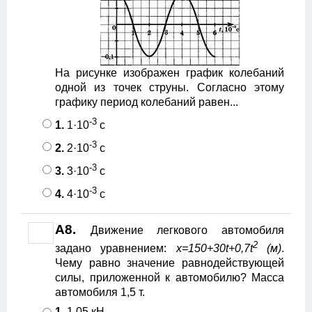
На рисунке изображен график колебаний
одной из точек струны. Согласно этому
графику период колебаний равен...
-3
1.
1·10
с
-3
2.
2·10
с
-3
3.
3·10
с
-3
4.
4·10
с
A8.
Движение легкового автомобиля
2
задано уравнением:
x=150+30t+0,7t
(м)
.
Чему равно значение равнодействующей
силы, приложенной к автомобилю? Масса
автомобиля 1,5 т.
1.
1,05 кН