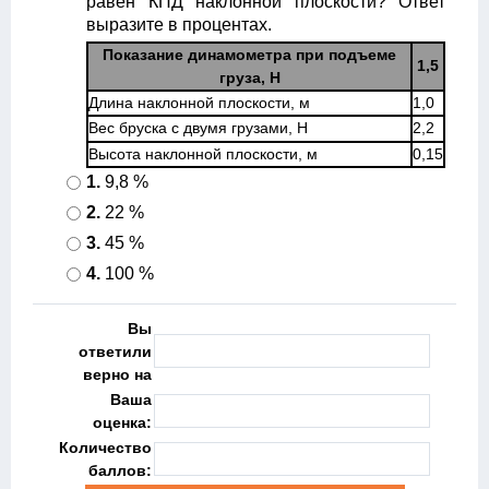
равен КПД наклонной плоскости? Ответ
выразите в процентах.
Показание динамометра при подъеме
1,5
груза, Н
Длина наклонной плоскости, м
1,0
Вес бруска с двумя грузами, Н
2,2
Высота наклонной плоскости, м
0,15
1.
9,8 %
2.
22 %
3.
45 %
4.
100 %
Вы
ответили
верно на
Ваша
оценка:
Количество
баллов: