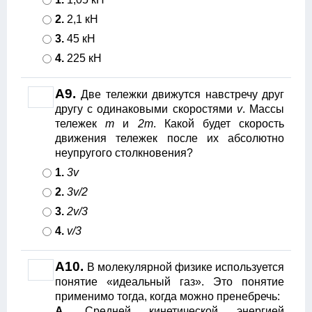
2.
2,1 кН
3.
45 кН
4.
225 кН
A9.
Две тележки движутся навстречу друг
другу с одинаковыми скоростями
v
. Массы
тележек
m
и
2m
. Какой будет скорость
движения тележек после их абсолютно
неупругого столкновения?
1.
3v
2.
3v/2
3.
2v/3
4.
v/3
A10.
В молекулярной физике используется
понятие «идеальный газ». Это понятие
применимо тогда, когда можно пренебречь:
A.
Средней кинетической энергией