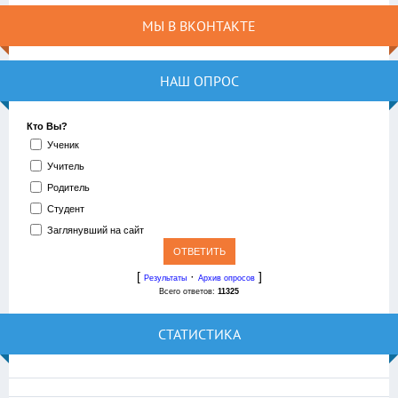
МЫ В ВКОНТАКТЕ
НАШ ОПРОС
Кто Вы?
Ученик
Учитель
Родитель
Студент
Заглянувший на сайт
[
·
]
Результаты
Архив опросов
Всего ответов:
11325
СТАТИСТИКА