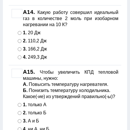
A14.
Какую работу совершил идеальный
газ в количестве 2 моль при изобарном
нагревании на 10 К?
1.
20 Дж
2.
110,2 Дж
3.
166,2 Дж
4.
249,3 Дж
A15.
Чтобы увеличить КПД тепловой
машины, нужно:
А.
Повысить температуру нагревателя.
Б.
Понизить температуру холодильника.
Какое(-ие) из утверждений правильно(-ы)?
1.
только А
2.
только Б
3.
А и Б
4.
ни А, ни Б