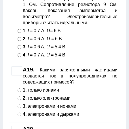
1 Ом. Сопротивление резистора 9 Ом.
Каковы показания амперметра и
вольтметра? Электроизмерительные
приборы считать идеальными.
1.
I
= 0,7 А,
U
= 6 В
2.
I
= 0,6 А,
U
= 6 В
3.
I
= 0,6 A,
U
= 5,4 В
4.
I
= 0,7 A,
U
= 5,4 В
A19.
Какими заряженными частицами
создается ток в полупроводниках, не
содержащих примесей?
1.
только ионами
2.
только электронами
3.
электронами и ионами
4.
электронами и дырками
A20.