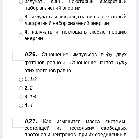
излучать лишь некоторый дискретный
набор значений энергии
3.
излучать и поглощать лишь некоторый
дискретный набор значений энергии
4.
излучать и поглощать любую порцию
энергии
A26.
Отношение импульсов
p
/p
двух
1
2
фотонов равно 2. Отношение частот
υ
/υ
1
2
этих фотонов равно
1.
1/2
2.
2
3.
1/4
4.
4
A27.
Как изменится масса системы,
состоящей из нескольких свободных
протонов и нейтронов, при их соединении в