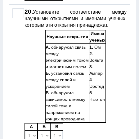
20.
Установите соответствие между
научными открытиями и именами ученых,
которым эти открытия принадлежат.
Имена
Научные открытия
ученых
А.
обнаружил связь
1.
Ом
между
2.
электрическим током
Вольта
и магнитным полем
3.
Б.
установил связь
Ампер
между силой и
4.
ускорением
Эрстед
В.
обнаружил
5.
зависимость между
Ньютон
силой тока и
напряжением на
концах проводника
А
Б
В