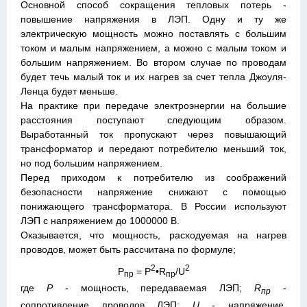
Основной способ сокращения тепловых потерь -
повышение напряжения в ЛЭП. Одну и ту же
электрическую мощность можно поставлять с большим
током и малым напряжением, а можно с малым током и
большим напряжением. Во втором случае по проводам
будет течь малый ток и их нагрев за счет тепла Джоуля-
Ленца будет меньше.
На практике при передаче электроэнергии на большие
расстояния поступают следующим образом.
Выработанный ток пропускают через повышающий
трансформатор и передают потребителю меньший ток,
но под большим напряжением.
Перед приходом к потребителю из соображений
безопасности напряжение снижают с помощью
понижающего трансформатора. В России используют
ЛЭП с напряжением до 1000000 В.
Оказывается, что мощность, расходуемая на нагрев
проводов, может быть рассчитана по формуле;
2
2
Р
= Р
•R
/U
пр
пр
где
Р
- мощность, передаваемая ЛЭП;
R
-
пр
сопротивление проводов ЛЭП;
U
- напряжение,