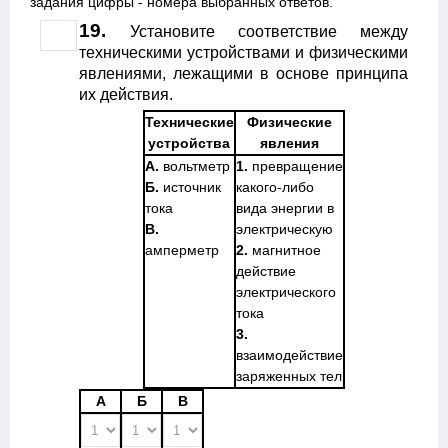
задания цифры - номера выбранных ответов.
19.
Установите соответствие между
техническими устройствами и физическими
явлениями, лежащими в основе принципа
их действия.
Технические
Физические
устройства
явления
А.
вольтметр
1.
превращение
Б.
источник
какого-либо
тока
вида энергии в
В.
электрическую
амперметр
2.
магнитное
действие
электрического
тока
3.
взаимодействие
заряженных тел
А
Б
В