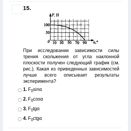
15.
При исследовании зависимости силы
трения скольжения от угла наклонной
плоскости получен следующий график (см.
рис.). Какая из приведенных зависимостей
лучше всего описывает результаты
эксперимента?
1.
F
sinα
0
2.
F
cosα
0
3.
F
tgα
0
4.
F
ctgα
0