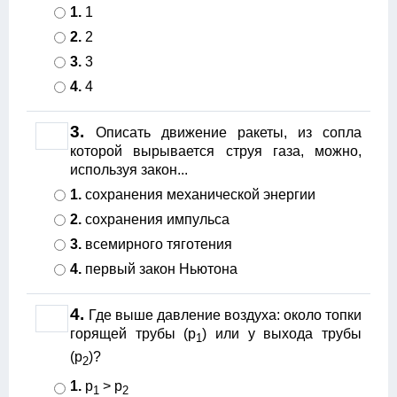
1.
1
2.
2
3.
3
4.
4
3.
Описать движение ракеты, из сопла
которой вырывается струя газа, можно,
используя закон...
1.
сохранения механической энергии
2.
сохранения импульса
3.
всемирного тяготения
4.
первый закон Ньютона
4.
Где выше давление воздуха: около топки
горящей трубы (р
) или у выхода трубы
1
(р
)?
2
1.
р
> р
1
2