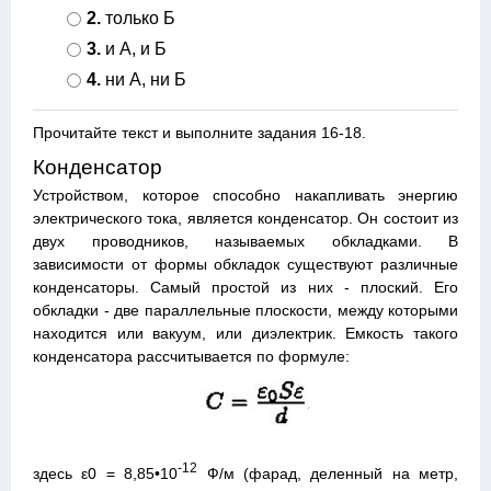
2.
только Б
3.
и А, и Б
4.
ни А, ни Б
Прочитайте текст и выполните задания 16-18.
Конденсатор
Устройством, которое способно накапливать энергию
электрического тока, является конденсатор. Он состоит из
двух проводников, называемых обкладками. В
зависимости от формы обкладок существуют различные
конденсаторы. Самый простой из них - плоский. Его
обкладки - две параллельные плоскости, между которыми
находится или вакуум, или диэлектрик. Емкость такого
конденсатора рассчитывается по формуле:
-12
здесь ε0 = 8,85•10
Ф/м (фарад, деленный на метр,