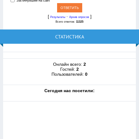
Заглянувший на сайт
[
·
]
Результаты
Архив опросов
Всего ответов:
11325
СТАТИСТИКА
Онлайн всего:
2
Гостей:
2
Пользователей:
0
Cегодня нас посетили: