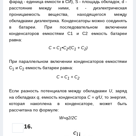
фарад - единица емкости в СИ), S - площадь обкладок, d -
расстояние между ними, ε - диэлектрическая
проницаемость вещества, находящегося между
обкладками диэлектрика. Конденсаторы можно соединять
в батареи. При последовательном включении
конденсаторов емкостями С1 и С2 емкость батареи
равна:
С = C
•С
/(C
+ C
)
1
2
1
2
При параллельном включении конденсаторов емкостями
С
и С
емкость батареи равна:
1
2
С = C
+ C
1
2
Если разность потенциалов между обкладками
U
, заряд
на обкладках
q
, емкость конденсатора
С = q/U
, то энергия,
которая накоплена в конденсаторе, может быть
рассчитана по формуле:
W=q2/2C
16.