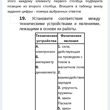
этого каждому элементу первого столбца подберите
позицию из второго столбца. Впишите в таблицу внизу
задания цифры - номера выбранных ответов.
19.
Установите соответствие между
техническими устройствами и явлениями,
лежащими в основе их работы.
Технические
Физические
устройства
явления
А.
1.
сила,
электроскоп
действующая
Б.
на проводник с
амперметр
током в
В.
магнитном поле
динамометр
2.
взаимодействие
зарядов
3.
упругость
пружины
4.
закон
Паскаля
5.
закон