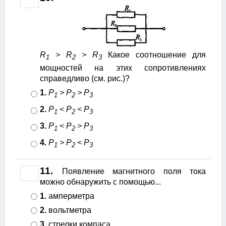
R
> R
> R
Какое соотношение для
1
2
3
мощностей на этих сопротивлениях
справедливо (см. рис.)?
1.
P
> P
> P
1
2
3
2.
P
< P
< P
1
2
3
3.
P
< P
> P
1
2
3
4.
P
> P
< P
1
2
3
11.
Появление магнитного поля тока
можно обнаружить с помощью...
1.
амперметра
2.
вольтметра
3.
стрелки компаса