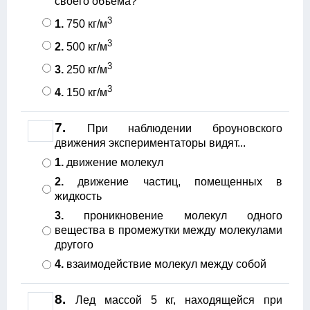
своего объема?
3
1.
750 кг/м
3
2.
500 кг/м
3
3.
250 кг/м
3
4.
150 кг/м
7.
При наблюдении броуновского
движения экспериментаторы видят...
1.
движение молекул
2.
движение частиц, помещенных в
жидкость
3.
проникновение молекул одного
вещества в промежутки между молекулами
другого
4.
взаимодействие молекул между собой
8.
Лед массой 5 кг, находящейся при