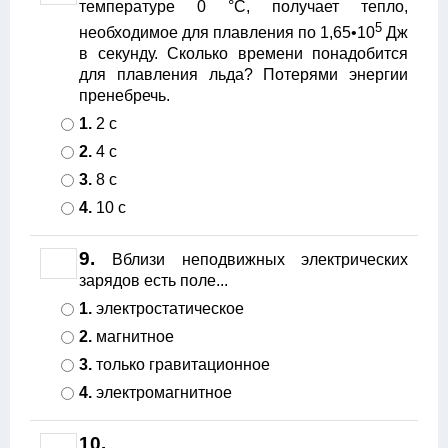
температуре 0 °С, получает тепло,
5
необходимое для плавления по 1,65•10
Дж
в секунду. Сколько времени понадобится
для плавления льда? Потерями энергии
пренебречь.
1.
2 с
2.
4 с
3.
8 с
4.
10 с
9.
Вблизи неподвижных электрических
зарядов есть поле...
1.
электростатическое
2.
магнитное
3.
только гравитационное
4.
электромагнитное
10.