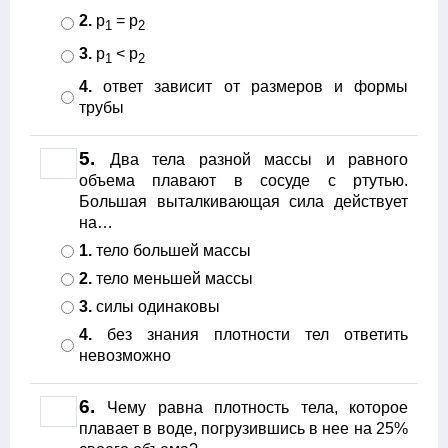
2.
р
= р
1
2
3.
р
< р
1
2
4.
ответ зависит от размеров и формы
трубы
5.
Два тела разной массы и равного
объема плавают в сосуде с ртутью.
Большая выталкивающая сила действует
на…
1.
тело большей массы
2.
тело меньшей массы
3.
силы одинаковы
4.
без знания плотности тел ответить
невозможно
6.
Чему равна плотность тела, которое
плавает в воде, погрузившись в нее на 25%