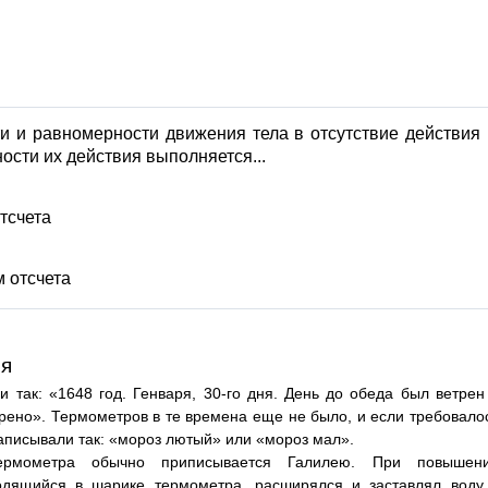
и и равномерности движения тела в отсутствие действия
ости их действия выполняется...
тсчета
 отсчета
ия
 так: «1648 год. Генваря, 30-го дня. День до обеда был ветрен
трено». Термометров в те времена еще не было, и если требовало
записывали так: «мороз лютый» или «мороз мал».
термометра обычно приписывается Галилею. При повышен
одящийся в шарике термометра, расширялся и заставлял воду