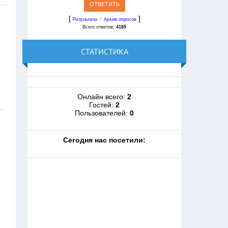
[
·
]
Результаты
Архив опросов
Всего ответов:
4185
СТАТИСТИКА
Онлайн всего:
2
Гостей:
2
Пользователей:
0
Cегодня нас посетили: