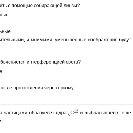
чить с помощью собирающей линзы?
ьные
льные
вительными, и мнимыми, уменьшенные изображения будут
объясняется интерференцией света?
я
 после прохождения через призму
12
-частицами образуется ядра
С
и выбрасывается еще
6
...