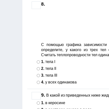
8.
С помощью графика зависимости т
определите, у какого из трех тел
Считать теплопроводности тел один
1.
тела I
2.
тела II
3.
тела III
4.
у всех одинакова
9.
В какой из приведенных ниже жид
1.
в керосине