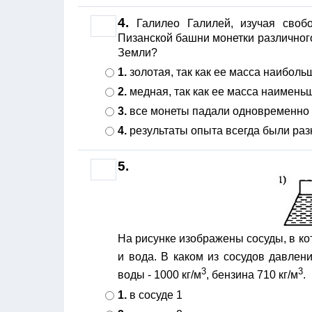
4.
Галилео Галилей, изучая своб
Пизанской башни монетки различного
Земли?
1.
золотая, так как ее масса наиболь
2.
медная, так как ее масса наимень
3.
все монеты падали одновременно
4.
результаты опыта всегда были ра
5.
На рисунке изображены сосуды, в ко
и вода. В каком из сосудов давлен
3
3
воды - 1000 кг/м
, бензина 710 кг/м
.
1.
в сосуде 1