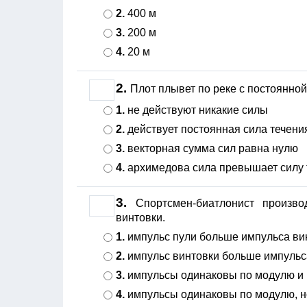
2.
400 м
3.
200 м
4.
20 м
2.
Плот плывет по реке с постоянной с
1.
не действуют никакие силы
2.
действует постоянная сила течени
3.
векторная сумма сил равна нулю
4.
архимедова сила превышает силу 
3.
Спортсмен-биатлонист произв
винтовки.
1.
импульс пули больше импульса винт
2.
импульс винтовки больше импульса
3.
импульсы одинаковы по модулю и
4.
импульсы одинаковы по модулю, 