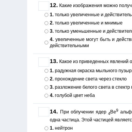
12.
Какие изображения можно полу
1.
только увеличенные и действител
2.
только увеличенные и мнимые
3.
только уменьшенные и действите
4.
увеличенные могут быть и дейст
действительными
13.
Какое из приведенных явлений 
1.
радужная окраска мыльного пузыр
2.
прохождение света через стекло
3.
разложение белого света в спектр
4.
голубой цвет неба
9
14.
При облучении ядер
Ве
альфа
4
одна частица. Этой частицей является
1.
нейтрон