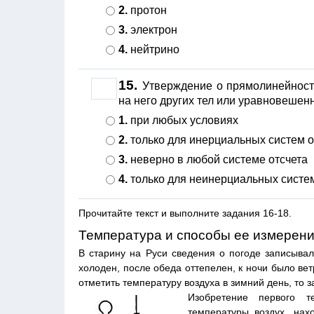
2.
протон
3.
электрон
4.
нейтрино
15.
Утверждение о прямолинейност
на него других тел или уравновешенн
1.
при любых условиях
2.
только для инерциальных систем о
3.
неверно в любой системе отсчета
4.
только для неинерциальных систем
Прочитайте текст и выполните задания 16-18.
Температура и способы ее измерен
В старину на Руси сведения о погоде записывали
холоден, после обеда оттепелен, к ночи было ве
отметить температуру воздуха в зимний день, то 
Изобретение первого 
температуры воздух, нах