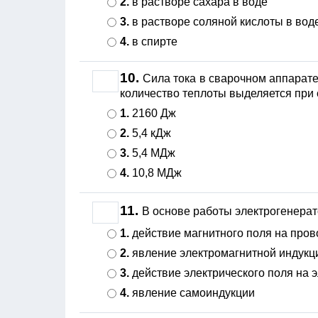
2.
в растворе сахара в воде
3.
в растворе соляной кислоты в вод
4.
в спирте
10.
Сила тока в сварочном аппарате
количество теплоты выделяется при 
1.
2160 Дж
2.
5,4 кДж
3.
5,4 МДж
4.
10,8 МДж
11.
В основе работы электрогенерато
1.
действие магнитного поля на пров
2.
явление электромагнитной индукц
3.
действие электрического поля на 
4.
явление самоиндукции