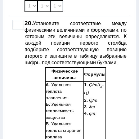
20.
Установите соответствие между
физическими величинами и формулами, по
которым эти величины определяются. К
каждой позиции первого столбца
подберите соответствующую позицию
второго и запишите в таблицу выбранные
цифры под соответствующими буквами.
Физические
Формулы
величины
А.
Удельная
1.
Q/m(t
-
2
теплота
t
)
1
плавления
2.
Q/m
Б.
Удельная
3.
λm
теплоемкость
4.
qm
вещества
В.
Удельная
теплота сгорания
топлива