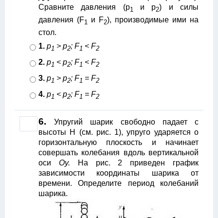
Сравните давления (р
и р
) и силы
1
2
давления (F
и F
), производимые ими на
1
2
стол.
1.
p
> p
; F
< F
1
2
1
2
2.
p
< p
; F
< F
1
2
1
2
3.
p
> p
; F
= F
1
2
1
2
4.
p
< p
; F
= F
1
2
1
2
6.
Упругий шарик свободно падает с
высоты Н (см. рис. 1), упруго ударяется о
горизонтальную плоскость и начинает
совершать колебания вдоль вертикальной
оси
Оу.
На рис. 2 приведен график
зависимости координаты шарика от
времени. Определите период колебаний
шарика.