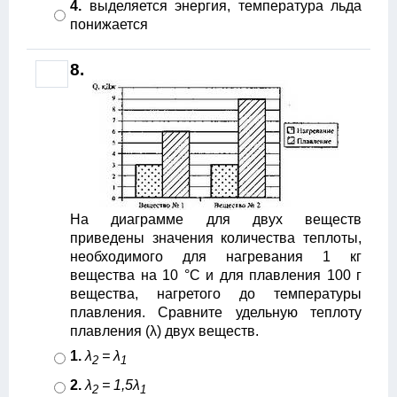
4.
выделяется энергия, температура льда
понижается
8.
На диаграмме для двух веществ
приведены значения количества теплоты,
необходимого для нагревания 1 кг
вещества на 10 °С и для плавления 100 г
вещества, нагретого до температуры
плавления. Сравните удельную теплоту
плавления (λ) двух веществ.
1.
λ
= λ
2
1
2.
λ
= 1,5λ
2
1