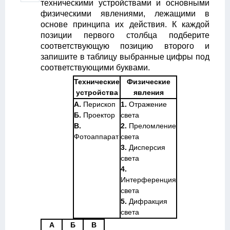
техническими устройствами и основными
физическими явлениями, лежащими в
основе принципа их действия. К каждой
позиции первого столбца подберите
соответствующую позицию второго и
запишите в таблицу выбранные цифры под
соответствующими буквами.
Технические
Физические
устройства
явления
А.
Перископ
1.
Отражение
Б.
Проектор
света
В.
2.
Преломление
Фотоаппарат
света
3.
Дисперсия
света
4.
Интерференция
света
5.
Дифракция
света
А
Б
В