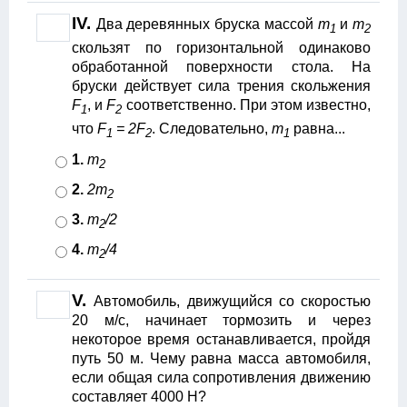
IV.
Два деревянных бруска массой
m
и
m
1
2
скользят по горизонтальной одинаково
обработанной поверхности стола. На
бруски действует сила трения скольжения
F
, и
F
соответственно. При этом известно,
1
2
что
F
= 2F
. Следовательно,
m
равна...
1
2
1
1.
m
2
2.
2m
2
3.
m
/2
2
4.
m
/4
2
V.
Автомобиль, движущийся со скоростью
20 м/с, начинает тормозить и через
некоторое время останавливается, пройдя
путь 50 м. Чему равна масса автомобиля,
если общая сила сопротивления движению
составляет 4000 Н?