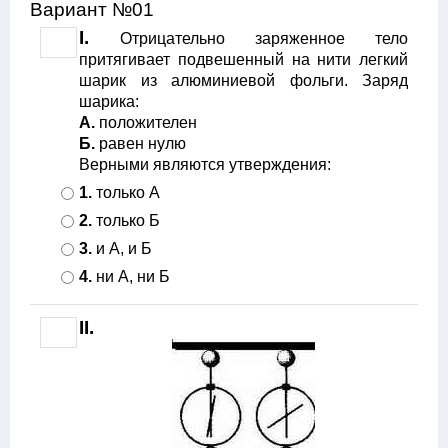
Вариант №01
I.
Отрицательно заряженное тело
притягивает подвешенный на нити легкий
шарик из алюминиевой фольги. Заряд
шарика:
А.
положителен
Б.
равен нулю
Верными являются утверждения:
1.
только А
2.
только Б
3.
и А, и Б
4.
ни А, ни Б
II.