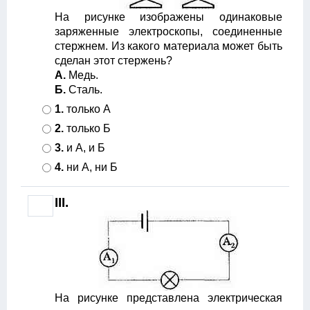
На рисунке изображены одинаковые
заряженные электроскопы, соединенные
стержнем. Из какого материала может быть
сделан этот стержень?
А.
Медь.
Б.
Сталь.
1.
только А
2.
только Б
3.
и А, и Б
4.
ни А, ни Б
III.
На рисунке представлена электрическая