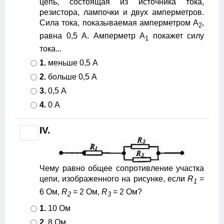
цепь, состоящая из источника тока,
резистора, лампочки и двух амперметров.
Сила тока, показываемая амперметром А
,
2
равна 0,5 А. Амперметр A
покажет силу
1
тока...
1.
меньше 0,5 А
2.
больше 0,5 А
3.
0,5 А
4.
0 А
IV.
Чему равно общее сопротивление участка
цепи, изображенного на рисунке, если
R
=
1
6 Ом,
R
= 2 Ом,
R
= 2 Ом?
2
3
1.
10 Ом
2.
8 Ом