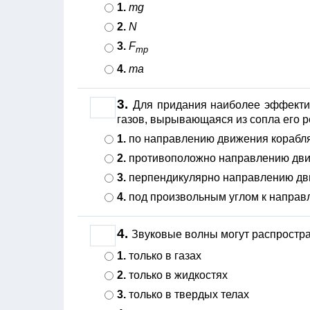
1.
mg
2.
N
3.
F
тр
4.
ma
3.
Для придания наиболее эффекти
газов, вырывающаяся из сопла его р
1.
по направлению движения корабл
2.
противоположно направлению дви
3.
перпендикулярно направлению дв
4.
под произвольным углом к направ
4.
Звуковые волны могут распростран
1.
только в газах
2.
только в жидкостях
3.
только в твердых телах