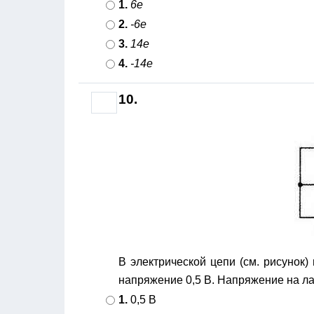
1.
6е
2.
-6е
3.
14е
4.
-14е
10.
В электрической цепи (см. рисунок)
напряжение 0,5 В. Напряжение на 
1.
0,5 В