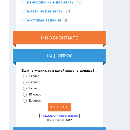
Тренировочные варианты
[41]
Тематические тесты
[14]
Текстовые задания
[9]
МЫ В ВКОНТАКТЕ
НАШ ОПРОС
Если ты ученик, то в какой класс ты ходишь?
7 класс
8 класс
9 класс
10 класс
11 класс
[
·
]
Результаты
Архив опросов
Всего ответов:
5997