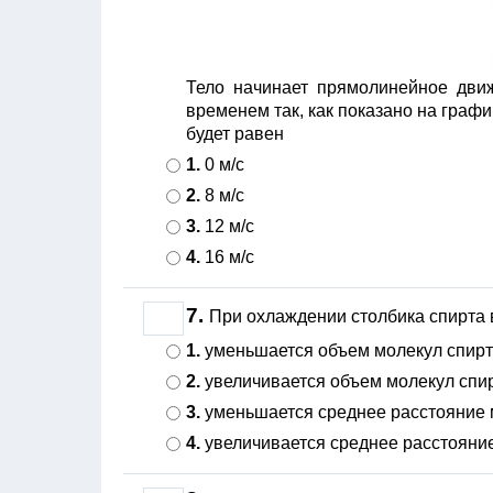
Тело начинает прямолинейное движ
временем так, как показано на графи
будет равен
1.
0 м/с
2.
8 м/с
3.
12 м/с
4.
16 м/с
7.
При охлаждении столбика спирта
1.
уменьшается объем молекул спир
2.
увеличивается объем молекул спи
3.
уменьшается среднее расстояние 
4.
увеличивается среднее расстояни