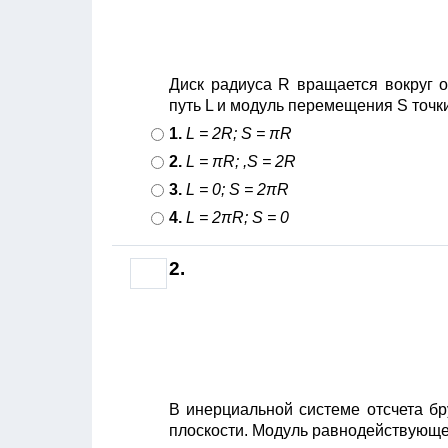
Диск радиуса R вращается вокруг о
путь L и модуль перемещения S точки
1.
L = 2R; S = πR
2.
L = πR; ,S = 2R
3.
L = 0; S = 2πR
4.
L = 2πR; S = 0
2.
В инерциальной системе отсчета бр
плоскости. Модуль равнодействующей