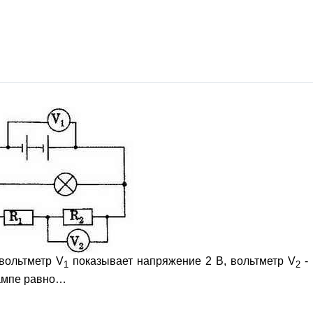
 вольтметр V
показывает напряжение 2 В, вольтметр V
-
1
2
лампе равно…