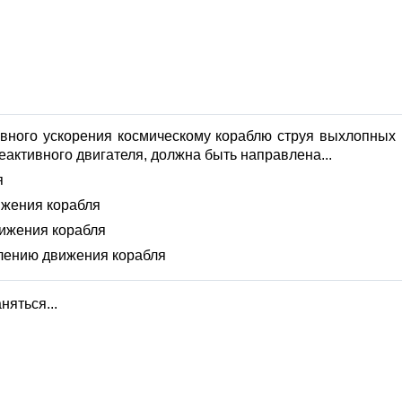
вного ускорения космическому кораблю струя выхлопных
еактивного двигателя, должна быть направлена...
я
жения корабля
ижения корабля
лению движения корабля
яться...