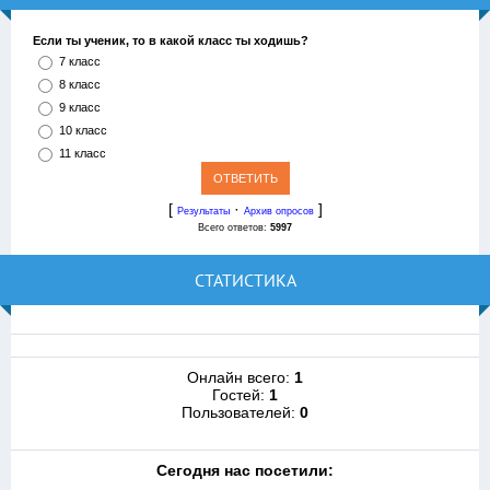
Если ты ученик, то в какой класс ты ходишь?
7 класс
8 класс
9 класс
10 класс
11 класс
[
·
]
Результаты
Архив опросов
Всего ответов:
5997
СТАТИСТИКА
Онлайн всего:
1
Гостей:
1
Пользователей:
0
Cегодня нас посетили: