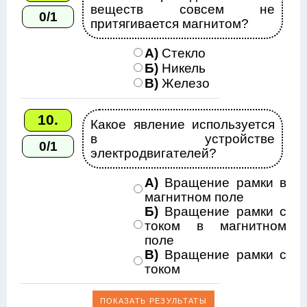
веществ совсем не
0/1
притягивается магнитом?
А)
Стекло
Б)
Никель
В)
Железо
10.
Какое явление используется
в устройстве
0/1
электродвигателей?
А)
Вращение рамки в
магнитном поле
Б)
Вращение рамки с
током в магнитном
поле
В)
Вращение рамки с
током