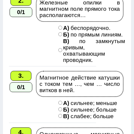
2.
Железные опилки в
магнитном поле прямого тока
0/1
располагаются…
А)
беспорядочно.
Б)
по прямым линиям.
В)
по замкнутым
кривым,
охватывающим
проводник.
3.
Магнитное действие катушки
с током тем …, чем … число
0/1
витков в ней.
А)
сильнее; меньше
Б)
сильнее; больше
В)
слабее; больше
4.