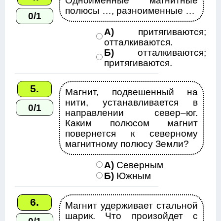
Одноименные магнитные
полюсы …, разноименные …
0/1
А)
притягиваются;
отталкиваются.
Б)
отталкиваются;
притягиваются.
5.
Магнит, подвешенный на
нити, устанавливается в
0/1
направлении север–юг.
Каким полюсом магнит
повернется к северному
магнитному полюсу Земли?
А)
Северным
Б)
Южным
6.
Магнит удерживает стальной
шарик. Что произойдет с