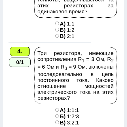
этих резисторах за
одинаковое время?
А)
1:1
Б)
1:2
В)
2:1
4.
Три резистора, имеющие
сопротивления R
= 3 Ом, R
1
2
0/1
= 6 Ом и R
= 9 Ом, включены
3
последовательно в цепь
постоянного тока. Каково
отношение мощностей
электрического тока на этих
резисторах?
А)
1:1:1
Б)
1:2:3
В)
3:2:1