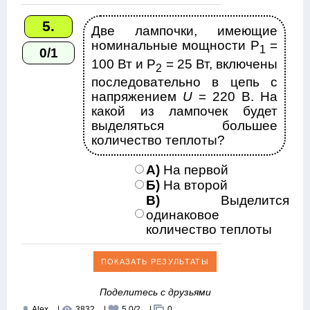
5.
Две лампочки, имеющие
номинальные мощности Р
=
1
0/1
100 Вт и P
= 25 Вт, включены
2
последовательно в цепь с
напряжением
U
= 220 В. На
какой из лампочек будет
выделяться большее
количество теплоты?
А)
На первой
Б)
На второй
В)
Выделится
одинаковое
количество теплоты
Поделитесь с друзьями
Alex
|
3832
|
5.0
/
2
|
0