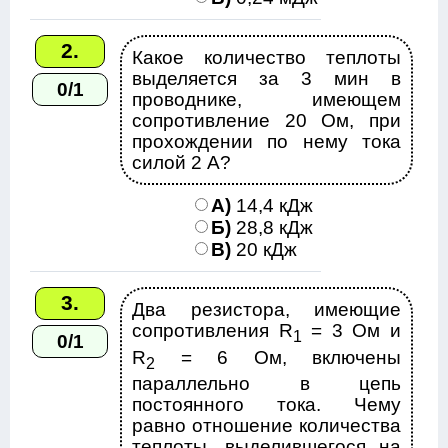
2.
Какое количество теплоты
выделяется за 3 мин в
0/1
проводнике, имеющем
сопротивление 20 Ом, при
прохождении по нему тока
силой 2 А?
А)
14,4 кДж
Б)
28,8 кДж
В)
20 кДж
3.
Два резистора, имеющие
сопротивления R
= 3 Ом и
1
0/1
R
= 6 Ом, включены
2
параллельно в цепь
постоянного тока. Чему
равно отношение количества
теплоты, выделившегося на