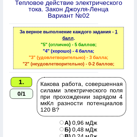
Тепловое действие электрического
тока. Закон Джоуля-Ленца
Вариант №02
За верное выполнение каждого задания -
1
балл
.
"5" (отлично) - 5 баллов;
"4" (хорошо) - 4 балла;
"3" (удовлетворительно) - 3 балла;
"2" (неудовлетворительно) - 0-2 баллов;
1.
Какова работа, совершенная
силами электрического поля
0/1
при прохождении зарядом 4
мкКл разности потенциалов
120 В?
А)
0,96 мДж
Б)
0,48 мДж
В)
0,24 мДж