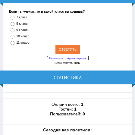
Если ты ученик, то в какой класс ты ходишь?
7 класс
8 класс
9 класс
10 класс
11 класс
[
·
]
Результаты
Архив опросов
Всего ответов:
5997
СТАТИСТИКА
Онлайн всего:
1
Гостей:
1
Пользователей:
0
Cегодня нас посетили: